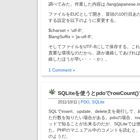
調べてみた。作業した内容は./lang/japanese.in
ファイルをEUCとして開き、冒頭の10行目あ
する設定を以下のように変更する。
$charset = ‘utf-8′;
$langSuffix = ‘ja-utf-8′;
そしてファイルをUTF-8にして保存する。こ
貴重な環境なのだから、誰か連絡してあげれ
絡したほうが早い・・・か）。
1 Comment »
SQLiteを使うとpdoでrowCount
2011/10/11
|
PDO
,
SQLite
SQLでinsert、update、delete文を発行
た行数を知りたい場合がある。pdoの場合、rowC
ッドで知ることが出来るのだが、SQLiteで
た。PHPのマニュアル中のコメントを読むと、
のようだ。