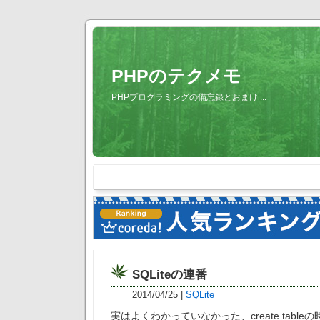
PHPのテクメモ
PHPプログラミングの備忘録とおまけ ...
SQLiteの連番
2014/04/25
|
SQLite
実はよくわかっていなかった、create table