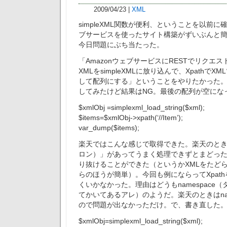
2009/04/23
|
XML
simpleXML関数が便利、ということを以前
ブサービスを使ったサイト構築がずいぶんと
今日問題にぶち当たった。
「AmazonウェブサービスにRESTでリクエ
XMLをsimpleXMLに放り込んで、Xpathで
して配列にする」ということをやりたかった
してみたけど結果はNG。最後の配列が空にな
$xmlObj
=simplexml_load_string($xml);
$items=$xmlObj->xpath(‘//Item’);
var_dump($items);
楽天ではこんな感じで取得できた。楽天のとき
ロン）」があってうまく処理できずとまどったが
り抜けることができた（というかXMLをたど
らのほうが簡単）。今回も例にならってXpat
くいかなかった。理由はどうもnamespace（タ
てかいてあるアレ）のようだ。楽天のときはnam
ので問題が出なかっただけ。で、書き直した
$xmlObj=simplexml_load_string($xml);