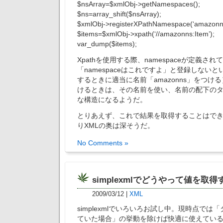
$nsArray=$xmlObj->getNamespaces();
$ns=array_shift($nsArray);
$xmlObj->registerXPathNamespace(‘amazonns
$items=$xmlObj->xpath(‘//amazonns:Item’);
var_dump($items);
Xpathを使用する際、namespaceが定義さ
「namespaceはこれですよ」と登録しない
するときに適当に名前「amazonns」をつける
けるときは、その名前を使い、名前の配下の
な構造になるようだ。
とりあえず、これで結果を取得することはで
りXMLの奥は深そうだ。
No Comments »
simplexmlでどうやって値を取得
2009/03/12
|
XML
simplexmlでいろいろお試し中。現時点では
ていた場合」の挙動を除けば快適に使えてい