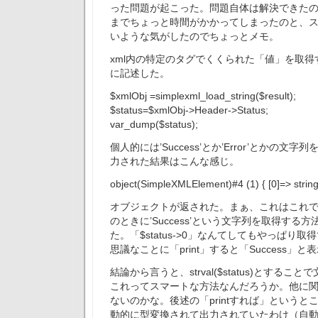
った問題が起こった。問題自体は解決できた
までちょっと時間がかかってしまったのと、
いような気がしたのでちょっとメモ。
xml内の特定のタグでくくられた「値」を取
に記述した。
$xmlObj
=simplexml_load_string($result);
$status=$xmlObj->Header->Status;
var_dump($status);
個人的には’Success’とか’Error’とかの文
力された結果はこんな感じ。
object(SimpleXMLElement)#4 (1) { [0]=> string
オブジェクトが返された。まぁ、これはこれ
のときに’Success’という文字列を取得する
た。「$status->0」なんてしてもやっぱり
思議なことに「print」すると「Success」
結論から言うと、strval($status)とする
これってスマートな方法なんだろうか。他に
ないのかな。後述の「printすれば」というと
動的に型変換されて出力されていたわけ（自