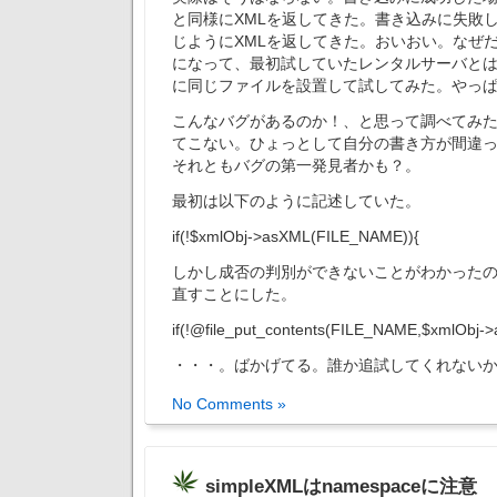
と同様にXMLを返してきた。書き込みに失敗
じようにXMLを返してきた。おいおい。なぜ
になって、最初試していたレンタルサーバと
に同じファイルを設置して試してみた。やっ
こんなバグがあるのか！、と思って調べてみ
てこない。ひょっとして自分の書き方が間違
それともバグの第一発見者かも？。
最初は以下のように記述していた。
if(!$xmlObj->asXML(FILE_NAME)){
しかし成否の判別ができないことがわかった
直すことにした。
if(!@file_put_contents(FILE_NAME,$xmlObj->
・・・。ばかげてる。誰か追試してくれない
No Comments »
simpleXMLはnamespaceに注意