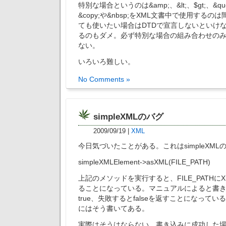
特別な場合というのは&amp;、&lt;、$gt;、&qu
&copy;や&nbsp;をXML文書中で使用する
ても使いたい場合はDTDで宣言しないといけ
るのもダメ。必ず特別な場合の組み合わせの
ない。
いろいろ難しい。
No Comments »
simpleXMLのバグ
2009/09/19
|
XML
今日気づいたことがある。これはsimpleXML
simpleXMLElement->asXML(FILE_PATH)
上記のメソッドを実行すると、FILE_PATHに
ることになっている。マニュアルによると書
true、失敗するとfalseを返すことになって
にはそう書いてある。
実際はそうはならない。書き込みに成功した