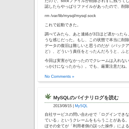
たので、sockファイルが削除されずに残って
認したらやっぱりファイルがあったので、削
rm /var/lib/mysql/mysql.sock
これで起動できた。
調べてみたら、あと連絡が3日ほど遅かったら
うな感じだった。もし、この状態で本当に削
データの復旧は難しいと思うのだが（バック
ど）、どういう責任をとったんだろうと、ふ
今回は実害がなかったのでクレームは入れな
っかけになったから）。でも、厳重注意だね
No Comments »
MySQLのバイナリログを読む
2013/08/15
|
MySQL
自社サービスの問い合わせで「ログインでき
ている」というクレームをもらうことがある
ぼその全てが「利用者側の誤った操作」によ