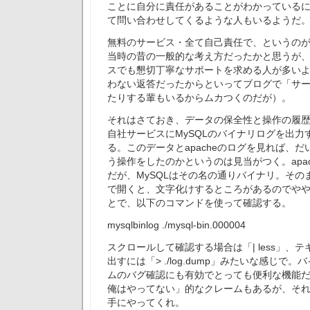
ことに自分に責任があることがわかっている
て問い合わせしてくるような人もいるようだ
無料のサービス・全て自己責任で、というの
当時の昔の一般的な考え方だったかと思うが
スでも懇切丁寧なサポートを求める人が多い
わない返答だったからといってブログで「サ
たりする輩もいるからムカつくのだが）。
それはさておき、データの保全性と操作の履
自社サービスにMySQLのバイナリログを出力
る。このデータとapacheのログを見れば、
う操作をしたのかというのは見当がつく。apa
だが、MySQLはその名の通りバイナリ。その
で開くと、文字化けするところがあるのでや
とで、以下のコマンドを使って確認する。
mysqlbinlog ./mysql-bin.000004
スクロールして確認する場合は「| less」、
出すには「> ./log.dump」みたいな感じで
ムのバグ確認にも有効でとっても便利な機能
俺はやってない」的なクレームもあるが、そ
手にやってくれ。