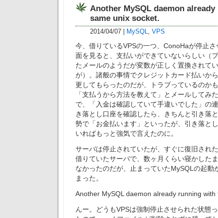
Another MySQL daemon already r
same unix socket.
2014/04/07
|
MySQL
,
VPS
今、借りているVPSの一つ、ConoHaが停止
面を見ると、支払いができていないらしい（
たメールのようだが変数が正しく置換されて
が）。諸般の事情でクレジットカード払いか
更してもらったのだが、トラブっているのか
「支払うから方法を教えて」とメールしてみ
で、「入金は確認していて手違いでした」の
き落とし口座を確認したら、きちんと引き落
勢で「お金払います」といったが、引き落と
いればもっと強気で言えたのに。
サーバは停止されていたが、すぐに復旧され
借りていたサーバで、数ヶ月くらい寝かした
なかったのだが、止まっていたMySQLの起動
まった。
Another MySQL daemon already running with 
んー。どうもVPSは強制停止させられた状態