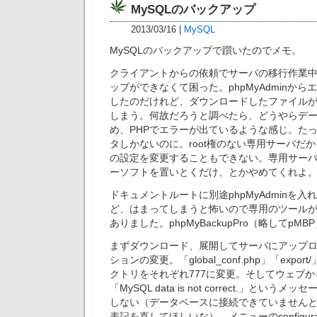
MySQLのバックアップ
2013/03/16
|
MySQL
MySQLのバックアップで躓いたのでメモ。
クライアントからの依頼でサーバの移行作業中、
ップができなくて困った。phpMyAdminか
したのだけれど、ダウンロードしたファイルが
しまう。何故だろうと調べたら、どうやらデ
め、PHPでエラーが出ているような感じ。たった
タしかないのに。root権のない専用サーバだから付
の設定を変更することもできない。専用サー
ーソフトを置いとくだけ、とかやめてくれよ
ドキュメントルートに別途phpMyAdminを
ど、はまってしまうと怖いので専用のツール
ありました。phpMyBackupPro（略してpMB
まずダウンロード、展開してサーバにアップ
ションの変更。「global_conf.php」「exp
クトリをそれぞれ777に変更。そしてウェブ
「MySQL data is not correct.」とい
しない（データベースに接続できていません
表記を直してほしいな）。メニューのconfigur