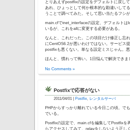
とりあえずpostfixの設定をデフォルトに戻
あれ、ひょっとして何か根本的な勘違いして
うことで調べてみた。そして思い当たるフシ
main.cfでinet_interfaceの設定、デフォルトは
いるが、これをallに変更する必要がある。
なんと、これだった。この項目だけ修正し忘
にCentOS6.2が悪いわけではない。サービ
postfixも悪くない。単なる設定ミスじゃん。
ほんと、慣れって怖い。1日悩んで解決できま
No Comments »
Postfixで応答がない
2011/04/01
|
Postfix
,
レンタルサーバ
PHPからすっかり離れている今日この頃。で
でいる。
Postfixの設定で、main.cfを編集してPostf
らアクセスしてみて、relayをしないよう正