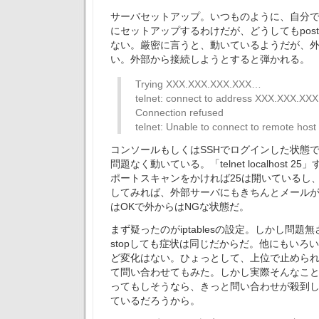
サーバセットアップ。いつものように、自分
にセットアップするわけだが、どうしてもpost
ない。厳密に言うと、動いているようだが、
い。外部から接続しようとすると弾かれる。
Trying XXX.XXX.XXX.XXX…
telnet: connect to address XXX.XXX.XX
Connection refused
telnet: Unable to connect to remote host
コンソールもしくはSSHでログインした状態
問題なく動いている。「telnet localhost 
ポートスキャンをかければ25は開いているし
してみれば、外部サーバにもきちんとメール
はOKで外からはNGな状態だ。
まず疑ったのがiptablesの設定。しかし問題無さそ
stopしても症状は同じだからだ。他にもいろ
ど変化はない。ひょっとして、上位で止めら
て問い合わせてもみた。しかし実際そんなこ
ってもしそうなら、きっと問い合わせが殺到
ているだろうから。