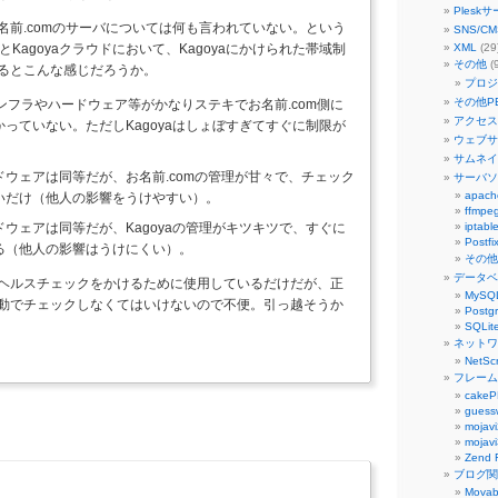
Ples
名前.comのサーバについては何も言われていない。という
SNS/C
とKagoyaクラウドにおいて、Kagoyaにかけられた帯域制
XML
(29
その他
(
るとこんな感じだろうか。
プロジ
その他P
インフラやハードウェア等がかなりステキでお名前.com側に
アクセス
っていない。ただしKagoyaはしょぼすぎてすぐに制限が
ウェブサ
サムネイ
ドウェアは同等だが、お名前.comの管理が甘々で、チェック
サーバソ
apach
いだけ（他人の影響をうけやすい）。
ffmpe
ウェアは同等だが、Kagoyaの管理がキツキツで、すぐに
iptabl
Postfi
る（他人の影響はうけにくい）。
その他
データベ
ヘルスチェックをかけるために使用しているだけだが、正
MySQ
動でチェックしなくてはいけないので不便。引っ越そうか
Postg
SQLit
ネットワ
NetSc
フレーム
cake
guess
mojavi
mojavi
Zend 
ブログ関
Movab