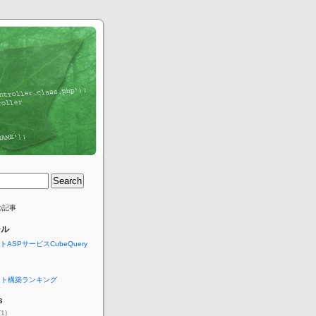
2の記事
ール
ASPサービスCubeQuery
ト
イト構築ランキング
s
1)