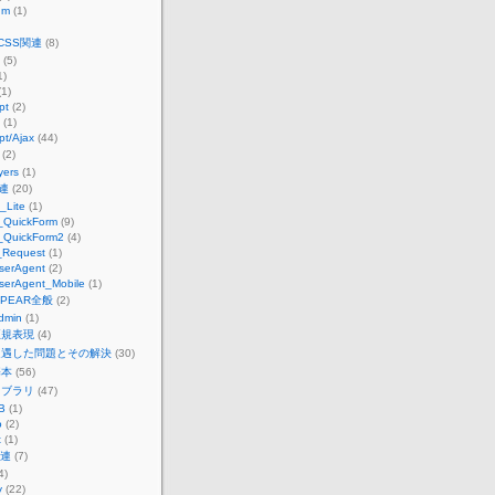
um
(1)
CSS関連
(8)
(5)
1)
1)
pt
(2)
(1)
pt/Ajax
(44)
(2)
ers
(1)
連
(20)
_Lite
(1)
QuickForm
(9)
QuickForm2
(4)
Request
(1)
serAgent
(2)
serAgent_Mobile
(1)
PEAR全般
(2)
dmin
(1)
正規表現
(4)
遭遇した問題とその解決
(30)
基本
(56)
イブラリ
(47)
B
(1)
o
(2)
t
(1)
関連
(7)
4)
y
(22)