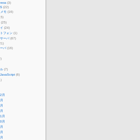
ress
(3)
S
(22)
Pメモ
(16)
15)
(25)
イ
(24)
トフォン
(1)
サーバ
(67)
21)
ーバ
(16)
)
ル
(7)
vaScript
(6)
)
12月
7月
5月
4月
11月
10月
9月
8月
7月