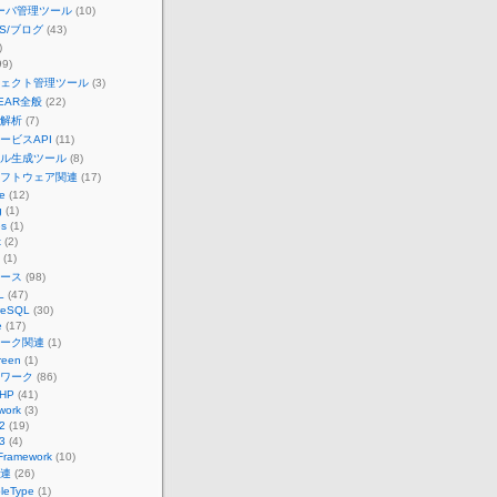
kサーバ管理ツール
(10)
MS/ブログ
(43)
)
99)
ェクト管理ツール
(3)
EAR全般
(22)
解析
(7)
ービスAPI
(11)
ル生成ツール
(8)
フトウェア関連
(17)
e
(12)
g
(1)
es
(1)
x
(2)
(1)
ース
(98)
L
(47)
reSQL
(30)
e
(17)
ーク関連
(1)
reen
(1)
ワーク
(86)
PHP
(41)
work
(3)
2
(19)
3
(4)
Framework
(10)
連
(26)
leType
(1)