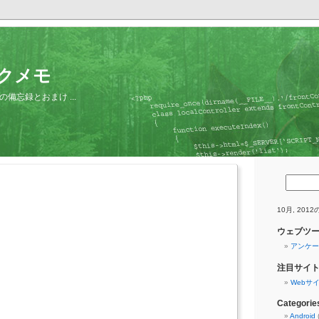
テクメモ
備忘録とおまけ ...
10月, 201
ウェブツ
アンケート
注目サイ
Webサ
Categorie
Android
(