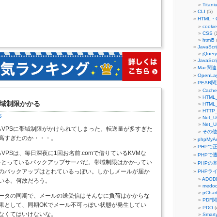
Titani
CLI
(5)
HTML・
cookie
CSS
(
html5
(
JavaScri
jQuery
JavaScri
Mac関連
OpenLay
PEAR関
Cache
HTML_
に帯域制限かかる
HTML_
HTTP_
S
Net_U
Net_U
いるVPSに帯域制限がかけられてしまった。転送量が多すぎた
その他
高すぎたのか・・・。
phpMyA
PHPで
るVPSは、毎日深夜に1回お名前.comで借りているKVMな
PHPで
同期をとっているバックアップサーバだ。帯域制限はかかってい
PHPの
のバックアップはとれているっぽい。しかしメールが届か
PHPラ
ADOD
いる。何故だろう。
medo
pChar
ータの同期で、メールの送受信はそんなに負荷はかからな
PDF
果として、同期OKでメール不可っぽい状態が発生してい
PDO
(
なくてはいけないな。
Smart