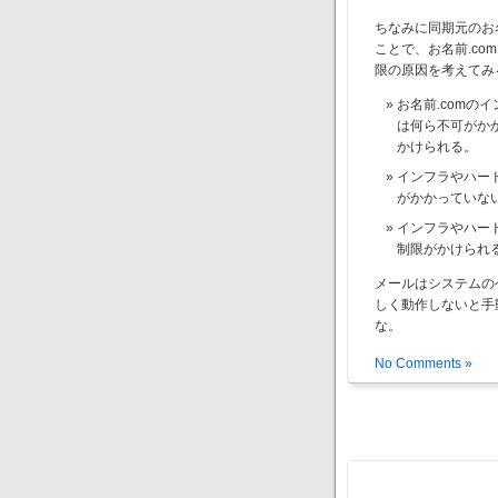
ちなみに同期元のお
ことで、お名前.com
限の原因を考えてみ
お名前.comの
は何ら不可がかか
かけられる。
インフラやハー
がかかっていな
インフラやハード
制限がかけられ
メールはシステムの
しく動作しないと手
な。
No Comments »