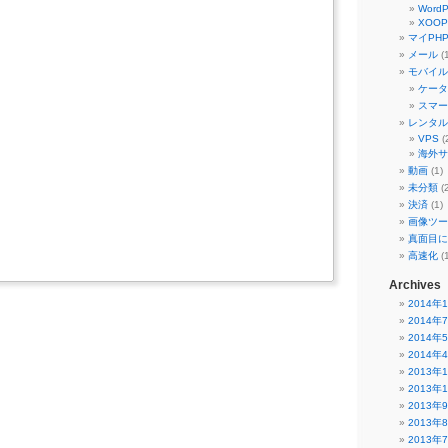
WordP
XOOP
マイPH
メール
(
モバイル
ケータ
スマー
レンタル
VPS
(
海外サ
動画
(1)
未分類
(2
決済
(1)
画像ツー
真面目にJa
高速化
(1
Archives
2014年
2014年
2014年
2014年
2013年
2013年
2013年
2013年
2013年