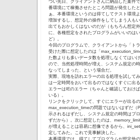
つい先日、クライアントさんに納品した案件
番環境にて稼働させたところ問題が発生した
ぁ、本番環境というのは得てしてテスト環境
増加するし、想定外の操作をしてしまう人も
出てもおかしくはないのだが（もちろん想定
に、各種想定をされたプログラムがいいのは
ど）。
今回のプログラムで、クライアントから「ト
受けた際に想定したのは「max_execution_
た数よりも多いデータ数を処理しなくてはい
ので、当然処理時間が増え、システム規定の
なってしまった、という場合だ。
実際、現地を訪れエラーの出る処理を試して
は一定時間をおいて出るのではなくすぐに出
エラーはIEのエラー（ちゃんと確認しておけ
いる）。
リンクをクリックして、すぐにエラーが出る
max_execution_timeの問題ではないはず
示されるはずだし、システム規定の時間はプ
ずだから）。次に想定したのは、memory_lim
が増えることは容易に想像できるから、ini_s
定してみた。これで見事解決した。
本番環境では、得てしてプログラムが想定外