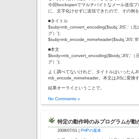
今回fsockopenでマルチバイトなメール送
に、文字化けせずに送信できたので、その例
■タイトル
$subj=mb_convert_encoding($subj,’JI
グ）’);
$subj=mb_encode_mimeheader($subj,’JIS’,’B’
■本文
$body=mb_convert_encoding($body,’JI
グ）’);
よく調べてないけれど、タイトルはいったんJI
mb_encode_mimeheader。本文はJISに
結果オーライということで。
No Comments »
特定の動作時のみプログラムが動
2008/07/01
|
PHPの基本