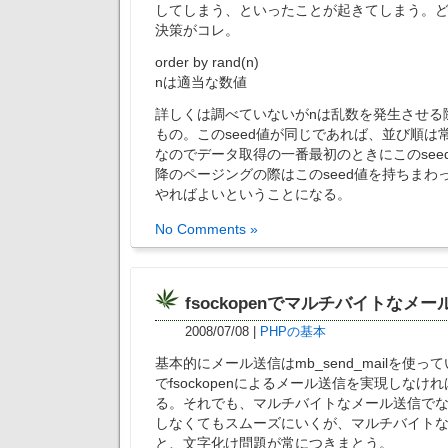
してしまう、といったことが起きてしまう。
決策がコレ。
order by rand(n)
nは適当な数値
詳しくは調べていないがnは乱数を発生させる際
もの。このseed値が同じであれば、並び順は
なのでデータ取得の一番最初のときにこのsee
降のページングの際はこのseed値を持ちまわ
やればよいということになる。
No Comments »
fsockopenでマルチバイトなメー
2008/07/08
|
PHPの基本
基本的にメール送信はmb_send_mailを使
でfsockopenによるメール送信を実現しなけ
る。それでも、マルチバイトなメール送信で
しなくてもスムーズにいくが、マルチバイト
と、文字化け問題が常につきまとう。