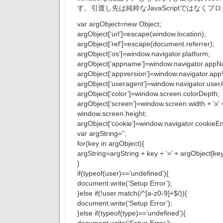
す。引渡し先は純粋なJavaScriptではなくプ
var argObject=new Object;
argObject[‘url’]=escape(window.location);
argObject[‘ref’]=escape(document.referrer);
argObject[‘os’]=window.navigator.platform;
argObject[‘appname’]=window.navigator.app
argObject[‘appversion’]=window.navigator.app
argObject[‘useragent’]=window.navigator.user
argObject[‘color’]=window.screen.colorDepth;
argObject[‘screen’]=window.screen.width + ‘x’ 
window.screen.height;
argObject[‘cookie’]=window.navigator.cookieE
var argString=”;
for(key in argObject){
argString=argString + key + ‘=’ + argObject[key]
}
if(typeof(user)==’undefined’){
document.write(‘Setup Error’);
}else if(!user.match(/^[a-z0-9]+$/)){
document.write(‘Setup Error’);
}else if(typeof(type)==’undefined’){