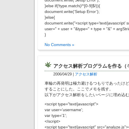
document.write(‘Setup Error’);
}else if(!type.match(/^[0-9]$/)){
document.write(‘Setup Error’);
}else{
document.write("<script type=’text/javascript’
user=" + user + "&type=" + type + "&" + argStri
}
No Comments »
アクセス解析プログラムを作る（
2006/04/29
|
アクセス解析
車輪の再発明は極力避けるつもりであったけ
することにした。ここでメモを残す。
以下がアクセス解析をしたいページに埋め込むJav
<script type="text/javascript">
var user=’username';
var type=’1′;
</script>
<script type="text/javascript" src="analyze.js">