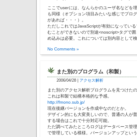
ここでuserには、なんらかのユーザ名などを埋
も同様（オプション項目みたいな感じでプロ
があれば・・・）。
ただしこれではJavaScriptが有効になって
むことができないので別途<noscript>タグ
め込みは必要。これについては別内容として
No Comments »
また別のプログラム（和製）
2006/04/28
|
アクセス解析
また別のアクセス解析プログラムを見つけた
これは和製で結構本格的な予感。
http://fmono.sub.jp/
現在後継バージョンを作成中なのだとか。
デザイン的にも大変美しいので、普通の人が
する場合はこれで十分対応可能。
ただ調べてみたところログはデータベース管
で管理している模様。バージョンアップという