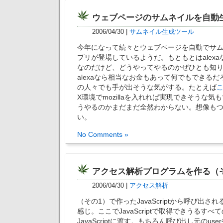
ウェブページのサムネイルを自動
2006/04/30
|
サムネイル生成ツール
今年になって続々とウェブページを自動でサ
プリが登場しているようだ。もともとはalex
なのだけど、どうやってやるのかぜひとも知
alexaなら相当なお金もあって何でもできる
の人々でも手が出そうな気がする。たとえば
X環境でmozillaを入れれば実現できそうな
うやるのかまだまだ全然わからない。想像も
い。
No Comments »
アクセス解析プログラムを作る（
2006/04/30
|
アクセス解析
（その1）で作ったJavaScriptから呼び出されるa
感じ。ここでJavaScriptで取得できうるす
JavaScriptに渡す。もちろん呼び出し元のuse